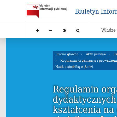
Biuletyn Infor
Władze
Strona główna
Akty prawne
R
Regulamin organizacji i prowadzeni
Nauk z siedzibą w Łodzi
Regulamin orga
dydaktycznych
kształcenia na