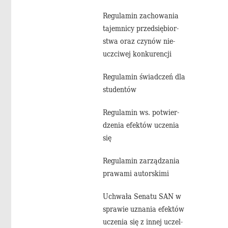
Re­gu­la­min za­cho­wa­nia
ta­jem­ni­cy przed­się­bior­
stwa oraz czy­nów nie­
uczci­wej kon­ku­ren­cji
Re­gu­la­min świad­czeń dla
stu­den­tów
Re­gu­la­min ws. po­twier­
dze­nia efek­tów ucze­nia
się
Re­gu­la­min za­rzą­dza­nia
pra­wa­mi au­tor­ski­mi
Uchwa­ła Se­na­tu SAN w
spra­wie uzna­nia efek­tów
ucze­nia się z innej uczel­