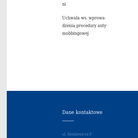
ni
Uchwa­ła ws. wpro­wa­
dze­nia pro­ce­du­ry an­ty­
mob­bin­go­wej
Dane kontaktowe
ul. Sienkiewicza 9