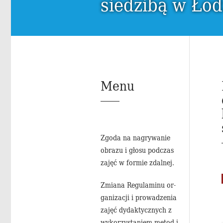
siedzibą w Łod
Menu
Zgoda na na­gry­wa­nie
ob­ra­zu i głosu pod­czas
zajęć w for­mie zdal­nej.
Zmia­na Re­gu­la­mi­nu or­
ga­ni­za­cji i pro­wa­dze­nia
zajęć dy­dak­tycz­nych z
wy­ko­rzy­sta­niem metod i