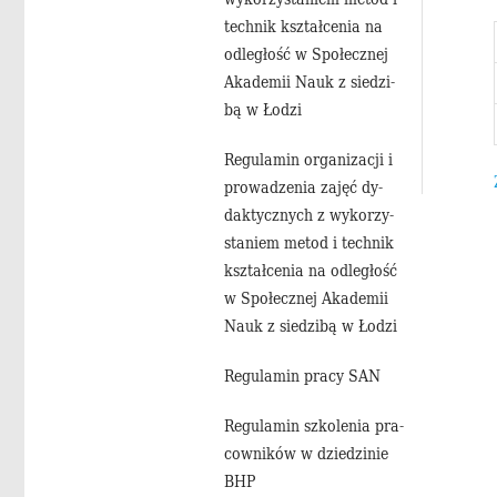
tech­nik kształ­ce­nia na
od­le­głość w Spo­łecz­nej
Aka­de­mii Nauk z sie­dzi­
bą w Łodzi
Re­gu­la­min or­ga­ni­za­cji i
pro­wa­dze­nia zajęć dy­
dak­tycz­nych z wy­ko­rzy­
sta­niem metod i tech­nik
kształ­ce­nia na od­le­głość
w Spo­łecz­nej Aka­de­mii
Nauk z sie­dzi­bą w Łodzi
Re­gu­la­min pracy SAN
Re­gu­la­min szko­le­nia pra­
cow­ni­ków w dzie­dzi­nie
BHP