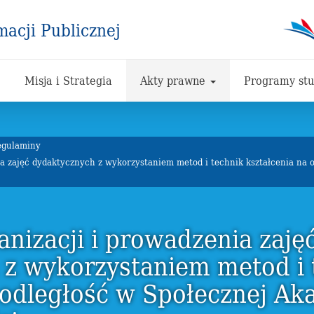
macji Publicznej
Misja i Strategia
Akty prawne
Programy st
egulaminy
a zajęć dydaktycznych z wykorzystaniem metod i technik kształcenia na 
nizacji i prowadzenia zaję
 z wykorzystaniem metod i 
 odległość w Społecznej Ak