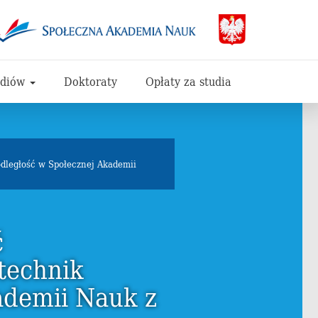
udiów
Doktoraty
Opłaty za studia
odległość w Społecznej Akademii
ć
technik
ademii Nauk z