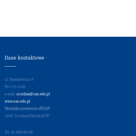
Dane kontaktowe
ul. Sienkiewicza 9
90-113 Łódź
e-mail:
uczelnia@san.edu.pl
www.san.edu.pl
Skrzynka podawcza ePUAP:
/SAN_Uczelnia/SkrytkaESP
Tel. 42 664 66 66