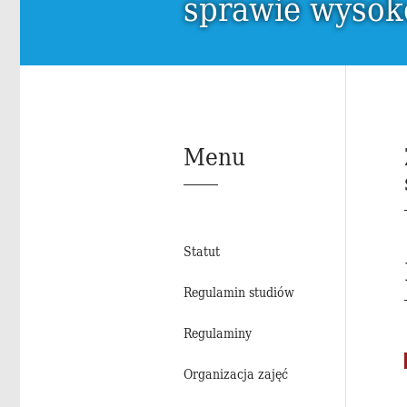
sprawie wysoko
Menu
Sta­tut
Re­gu­la­min stu­diów
Re­gu­la­mi­ny
Or­ga­ni­za­cja zajęć