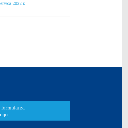
zerwca 2022 r.
o formularza
wego