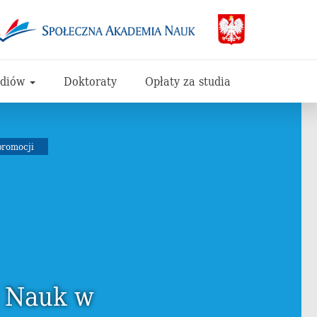
udiów
Doktoraty
Opłaty za studia
promocji
i Nauk w