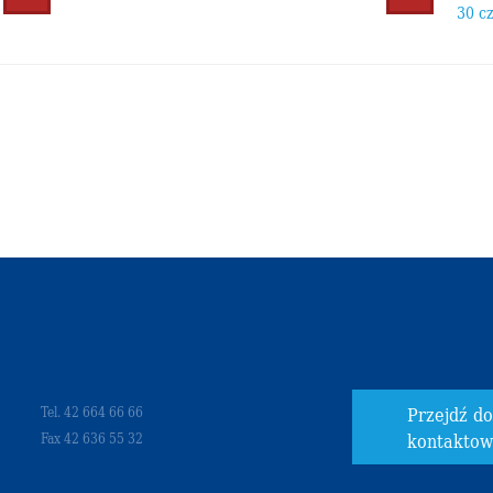
30 c
Przejdź d
Tel. 42 664 66 66
kontakto
Fax 42 636 55 32