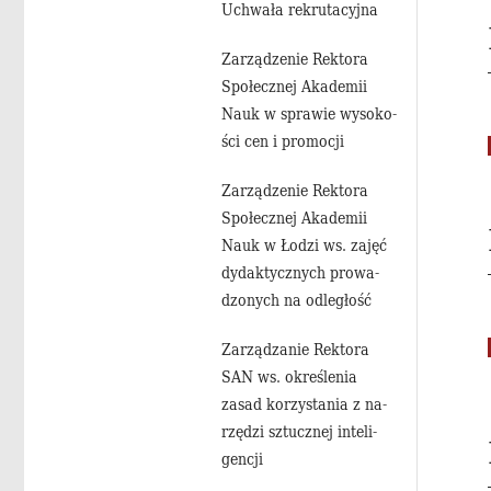
Uchwa­ła re­kru­ta­cyj­na
Za­rzą­dze­nie Rek­to­ra
Spo­łecz­nej Aka­de­mii
Nauk w spra­wie wy­so­ko­
ści cen i pro­mo­cji
Za­rzą­dze­nie Rek­to­ra
Spo­łecz­nej Aka­de­mii
Nauk w Łodzi ws. zajęć
dy­dak­tycz­nych pro­wa­
dzo­nych na od­le­głość
Za­rzą­dza­nie Rek­to­ra
SAN ws. okre­śle­nia
zasad ko­rzy­sta­nia z na­
rzę­dzi sztucz­nej in­te­li­
gen­cji