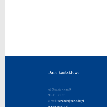
Dane kontaktowe
ul. Sienkiewicza 9
90-113 Łódź
e-mail:
uczelnia@san.edu.pl
www.san.edu.pl